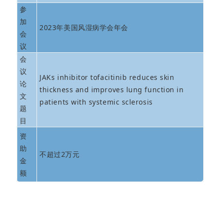
参
加
2023年美国风湿病学会年会
会
议
会
议
JAKs inhibitor tofacitinib reduces skin
论
thickness and improves lung function in
文
patients with systemic sclerosis
题
目
资
助
不超过2万元
金
额