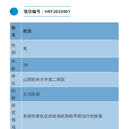
项目编号：HRF2023001
1
姓
程浩
名
性
男
别
年
36
龄
单
山西医科大学第二医院
位
职
主治医师
称
研
究
系统性硬化症的发病机制和早期治疗的探索
领
域