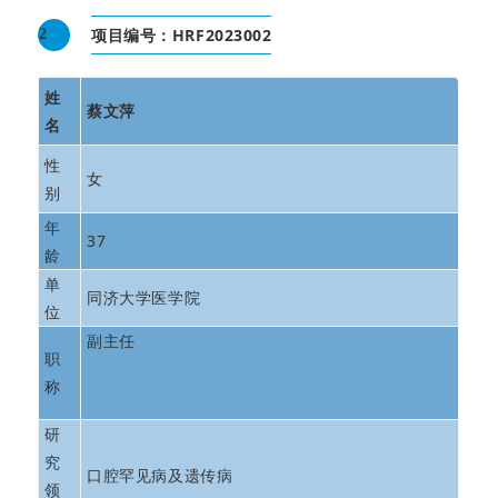
项目编号：HRF2023002
2
姓
蔡文萍
名
性
女
别
年
37
龄
单
同济大学医学院
位
副主任
职
称
_
研
究
口腔罕见病及遗传病
领