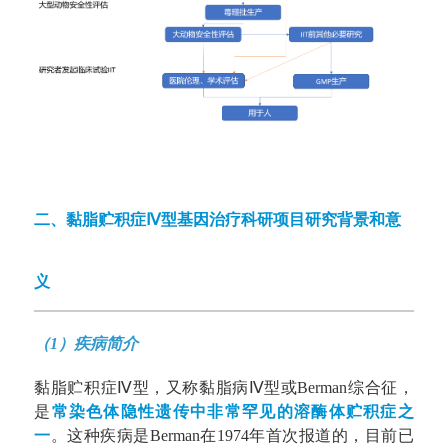
二、黏脂贮积症Ⅳ型基因治疗科研项目研究背景和意
义
（1）疾病简介
黏脂贮积症Ⅳ型，又称黏脂病Ⅳ型或Berman综合征，
是
常染色体隐性遗传中非常罕见的溶酶体贮积症之
一
。这种疾病是Berman在1974年首次报道的，目前已