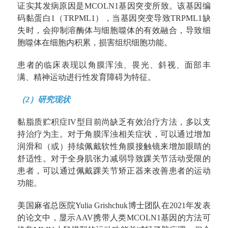
证实其发病原因是MCOLN1基因突变所致。该基因编
码黏蛋白1（TRPML1），当基因突变导致TRPML1缺
失时，会抑制溶酶体与细胞噬体的有效融合，导致细
胞噬体在细胞内积累，损害组织细胞功能。
患者的临床表现以角膜浑浊、畏光、斜视、面部丰
满、精神运动进行性发育障碍为特征。
（2）研究现状
黏脂质贮积症IV型目前尚缺乏有效治疗方法，多以支
持治疗为主。对于角膜浑浊相关症状，可以通过增加
润滑和（或）持续佩戴软性角膜接触镜来增加眼睛的
舒适性。对于全身肌张力减弱导致踝关节活动受限的
患者，可以通过佩戴踝关节矫正器来改善患者的运动
功能。
美国麻省总医院Yulia Grishchuk博士团队在2021年发表
的论文中，显示AAV携带人类MCOLN1基因的方法可